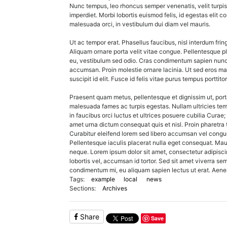
Nunc tempus, leo rhoncus semper venenatis, velit turpis 
imperdiet. Morbi lobortis euismod felis, id egestas elit co
malesuada orci, in vestibulum dui diam vel mauris.
Ut ac tempor erat. Phasellus faucibus, nisl interdum fring
Aliquam ornare porta velit vitae congue. Pellentesque pl
eu, vestibulum sed odio. Cras condimentum sapien nunc.
accumsan. Proin molestie ornare lacinia. Ut sed eros maur
suscipit id elit. Fusce id felis vitae purus tempus porttitor
Praesent quam metus, pellentesque et dignissim ut, porta
malesuada fames ac turpis egestas. Nullam ultricies temp
in faucibus orci luctus et ultrices posuere cubilia Curae
amet urna dictum consequat quis et nisl. Proin pharetra 
Curabitur eleifend lorem sed libero accumsan vel congue 
Pellentesque iaculis placerat nulla eget consequat. Mauri
neque. Lorem ipsum dolor sit amet, consectetur adipisci
lobortis vel, accumsan id tortor. Sed sit amet viverra se
condimentum mi, eu aliquam sapien lectus ut erat. Aen
Tags:
example
local
news
Sections:
Archives
Share
Save