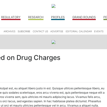
REGULATORY
RESEARCH
PROFILES
GRAND ROUNDS
PE
ARCHIVES
SUBSCRIBE
CONTACT US
ADVERTISE
EDITORIAL CALENDAR
EVENTS
ted on Drug Charges
pat est, eu aliquet libero justo in est. Quisque ultrices pellentesque libero, eu
quis sodales scelerisque, eros arcu viverra est, quis pellentesque neque elit a
ros viverra sem, quis ultricies mi mauris adipiscing lacus. Vivamus felis arcu,
tis orci lacus, sed egestas sapien. In hac habitasse platea dictumst. Phasellus
 orci et mauris ultricies pellentesque vel in arcu. Vivamus a aliquet nulla.