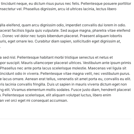
tincidunt neque, eu dictum risus purus nec felis. Pellentesque posuere porttitor
nsectetur vel. Phasellus dignissim, arcu id ultrices lacinia, lectus libero
illa eleifend, quam arcu dignissim odio, imperdiet convallis dui lorem in odio.
acerat facilisis ligula quis vulputate. Sed augue magna, pharetra vitae eleifend
 Donec vel dolor nec turpis bibendum placerat. Praesent aliquam lobortis
is, eget ornare leo. Curabitur diam sapien, sollicitudin eget dignissim at,
.
 sed nisl. Pellentesque habitant morbi tristique senectus et netus et
or suscipit. Mauris ullamcorper placerat ultrices. Vestibulum ante ipsum primis
; Phasellus nec ante porta lacus scelerisque molestie. Maecenas vel ligula sit
tincidunt odio in viverra. Pellentesque vitae magna velit, nec vestibulum purus.
lacus ornare. Aenean erat tellus, venenatis sit amet porta eu, convallis eu elit.
s lacinia convallis fringilla. Duis ut sapien in mauris viverra dictum eget non
ng elit. Vivamus elementum mollis sodales. Fusce justo diam, hendrerit placerat
m. Pellentesque scelerisque, elit aliquam volutpat luctus, libero enim
ean vel orci eget mi consequat accumsan.