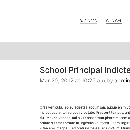
BUSINESS
CLINICAL
School Principal Indic
Mar 20, 2012 at 10:26 am by
admin
Cras vehicula, leo eu egestas accumsan, augue enim volut
malesuada ante laoreet vulputate. Praesent tempus, ante 
dui. Mauris ultrices, nulla ut consectetur pharetra, sem e
ornare sit amet ornare ut, egestas vel tortor. Etiam sagit
vitae eros magna. Sed pretium malesuada dictum. Etiam ut