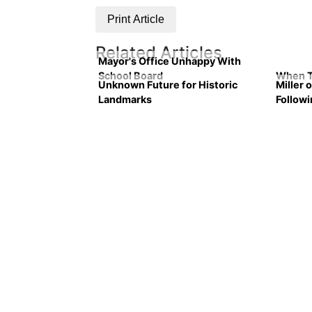
Print Article
Related Articles
Mayor's Office Unhappy With
School Board
When T
Unknown Future for Historic
Miller 
Landmarks
Follow