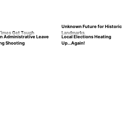
Unknown Future for Historic
imes Get Tough
Landmarks
on Administrative Leave
Local Elections Heating
ing Shooting
Up...Again!