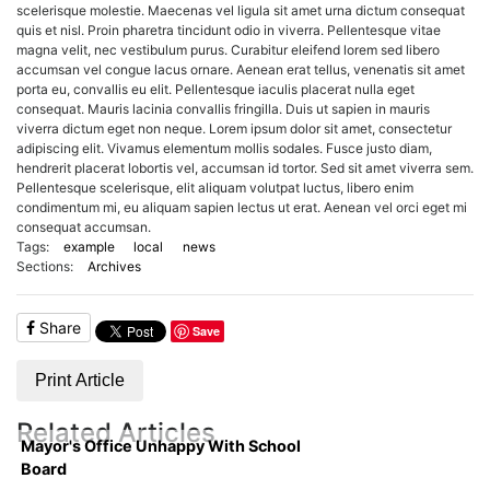
scelerisque molestie. Maecenas vel ligula sit amet urna dictum consequat
quis et nisl. Proin pharetra tincidunt odio in viverra. Pellentesque vitae
magna velit, nec vestibulum purus. Curabitur eleifend lorem sed libero
accumsan vel congue lacus ornare. Aenean erat tellus, venenatis sit amet
porta eu, convallis eu elit. Pellentesque iaculis placerat nulla eget
consequat. Mauris lacinia convallis fringilla. Duis ut sapien in mauris
viverra dictum eget non neque. Lorem ipsum dolor sit amet, consectetur
adipiscing elit. Vivamus elementum mollis sodales. Fusce justo diam,
hendrerit placerat lobortis vel, accumsan id tortor. Sed sit amet viverra sem.
Pellentesque scelerisque, elit aliquam volutpat luctus, libero enim
condimentum mi, eu aliquam sapien lectus ut erat. Aenean vel orci eget mi
consequat accumsan.
Tags:
example
local
news
Sections:
Archives
Share
Save
Print Article
Related Articles
Mayor's Office Unhappy With School
Board