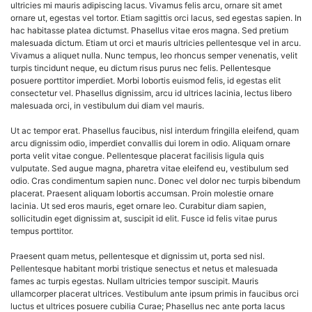
ADVERTISE
ultricies mi mauris adipiscing lacus. Vivamus felis arcu, ornare sit amet
EDITORIAL CALENDAR
ornare ut, egestas vel tortor. Etiam sagittis orci lacus, sed egestas sapien. In
hac habitasse platea dictumst. Phasellus vitae eros magna. Sed pretium
EVENTS
malesuada dictum. Etiam ut orci et mauris ultricies pellentesque vel in arcu.
Vivamus a aliquet nulla. Nunc tempus, leo rhoncus semper venenatis, velit
turpis tincidunt neque, eu dictum risus purus nec felis. Pellentesque
posuere porttitor imperdiet. Morbi lobortis euismod felis, id egestas elit
consectetur vel. Phasellus dignissim, arcu id ultrices lacinia, lectus libero
malesuada orci, in vestibulum dui diam vel mauris.
Ut ac tempor erat. Phasellus faucibus, nisl interdum fringilla eleifend, quam
arcu dignissim odio, imperdiet convallis dui lorem in odio. Aliquam ornare
porta velit vitae congue. Pellentesque placerat facilisis ligula quis
vulputate. Sed augue magna, pharetra vitae eleifend eu, vestibulum sed
odio. Cras condimentum sapien nunc. Donec vel dolor nec turpis bibendum
placerat. Praesent aliquam lobortis accumsan. Proin molestie ornare
lacinia. Ut sed eros mauris, eget ornare leo. Curabitur diam sapien,
sollicitudin eget dignissim at, suscipit id elit. Fusce id felis vitae purus
tempus porttitor.
Praesent quam metus, pellentesque et dignissim ut, porta sed nisl.
Pellentesque habitant morbi tristique senectus et netus et malesuada
fames ac turpis egestas. Nullam ultricies tempor suscipit. Mauris
ullamcorper placerat ultrices. Vestibulum ante ipsum primis in faucibus orci
luctus et ultrices posuere cubilia Curae; Phasellus nec ante porta lacus