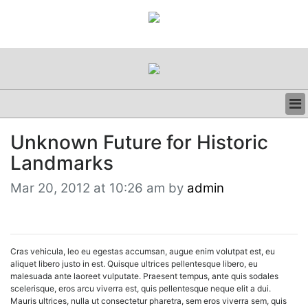
BUSINESS
Unknown Future for Historic
CLINICAL
Landmarks
REGULATORY
RESEARCH
Mar 20, 2012 at 10:26 am by
admin
PROFILES
GRAND ROUNDS
PEER REVIEWS
RESOURCES
Cras vehicula, leo eu egestas accumsan, augue enim volutpat est, eu
ARCHIVES
aliquet libero justo in est. Quisque ultrices pellentesque libero, eu
SUBSCRIBE
malesuada ante laoreet vulputate. Praesent tempus, ante quis sodales
scelerisque, eros arcu viverra est, quis pellentesque neque elit a dui.
CONTACT US
Mauris ultrices, nulla ut consectetur pharetra, sem eros viverra sem, quis